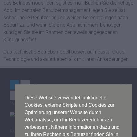
das Betriebsmodell der logistics mall. Buchen Sie die richtige
App. Im zentralen Benutzermanagement legen Sie selbst
schnell neue Benutzer an und weisen Berechtigungen nach
Bedarf zu. Und wenn Sie eine App nicht mehr benötigen,
kündigen Sie sie im Rahmen der jeweils angegebenen
Kündigungsfrist.
Das technische Betriebsmodell basiert auf neuster Cloud-
Technologie und skaliert ebenfalls mit Ihren Anforderungen.
Diese Website verwendet funktionelle
logistics mall © by Bitergo GmbH
Cookies, externe Skripte und Cookies zur
Optimierung unserer Website durch
Webanalyse, um Ihr Benutzererlebnis zu
verbessern. Nähere Informationen dazu und
Kontakt
zu Ihren Rechten als Benutzer finden Sie in